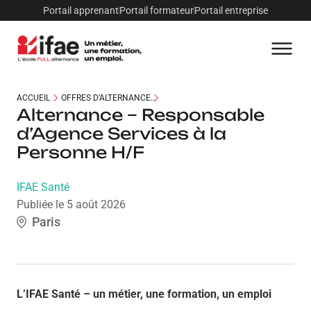
Portail apprenant
Portail formateur
Portail entreprise
ACCUEIL
OFFRES D’ALTERNANCE
Alternance – Responsable
ALTERNANCE – RESPONSABLE D’AGENCE SERVICES À LA PERSONNE
d’Agence Services à la
H/F
Personne H/F
IFAE Santé
Publiée le 5 août 2026
Paris
L’IFAE Santé – un métier, une formation, un emploi