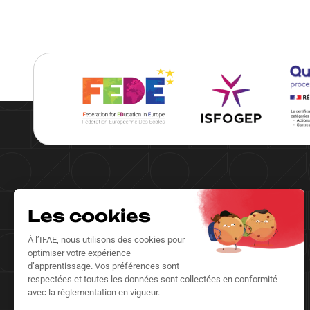
IFAE Accueil
IFAE Business
IFAE RH
IFAE Santé