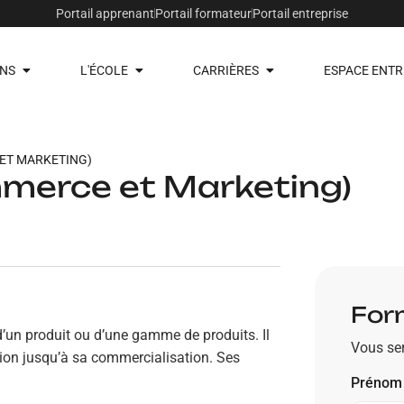
Portail apprenant
Portail formateur
Portail entreprise
NS
L'ÉCOLE
CARRIÈRES
ESPACE ENTR
ET MARKETING)
mmerce et Marketing)
Form
 d’un produit ou d’une gamme de produits. Il
Vous ser
tion jusqu’à sa commercialisation. Ses
Préno